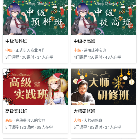
中级预科班
中级提高班
中级
· 正式步入商业写作
中级
· 进阶成神宝典
3门课程 100课时 · 34人在学
4门课程 156课时 · 43人在学
高级实践班
大师研修班
高级
· 高稿费收入的宝典
大师
· 大师研修班
5门课程 183课时 · 68人在学
5门课程 183课时 · 34人在学